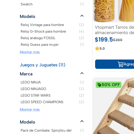
Swatch
(1)
Modelo
Reloj Vintage para hombre
(2)
Vtopmart Tarros de
Reloj G-Shock para hombre
(6)
almacenamiento de
70 onzas
$199.5
Reloj análogo FOSSIL
(2)
$399
Reloj Guess para mujer
(1)
5.0
Mostrar más
Agre
Juegos y Juguetes (11)
Marca
LEGO NINJA
(1)
50% OFF
LEGO NINJAGO
(2)
LEGO STAR WARS
(2)
LEGO SPEED CHAMPIONS
(2)
Mostrar más
Modelo
Pack de Combate: Spinjitzu del
(1)