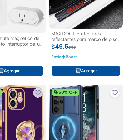
MAXDOOL Protectores
hufe magnético de
reflectantes para marco de piso
to interruptor de luz
puerta de automóvil o pick up
$49.5
$99
inteligente color
Chevrolet Silverado
2 posiciones ON-OFF
Envío
Boost
Agregar
Agregar
F
50% OFF