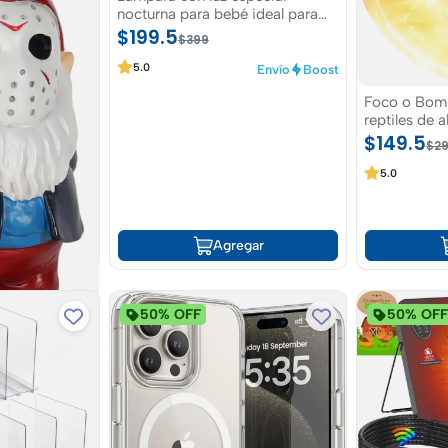
nocturna para bebé ideal para
espacios de recamara y salas
$199.5
$399
5.0
Envío
Boost
Foco o Bombi
reptiles de 
simulador de
$149.5
$2
5.0
Agregar
50% OFF
50% OF
on de terror
in o