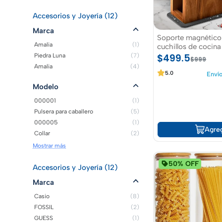
Accesorios y Joyería (12)
Marca
Soporte magnético
Amalia
(1)
cuchillos de cocin
$499.5
Piedra Luna
(7)
$999
Amalia
(4)
5.0
Envío
Modelo
000001
(1)
Pulsera para caballero
(5)
000005
(1)
Agre
Collar
(2)
Mostrar más
50% OFF
Accesorios y Joyería (12)
Marca
Casio
(8)
FOSSIL
(2)
GUESS
(1)