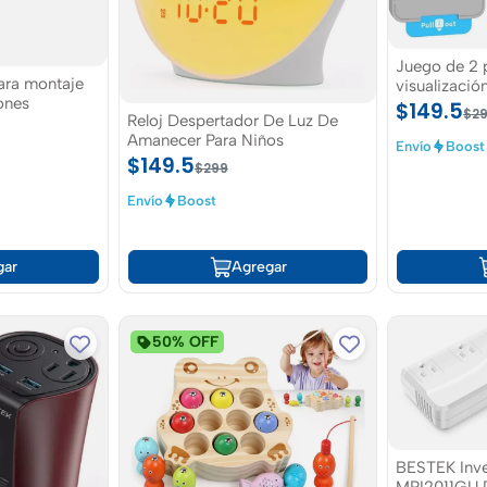
Juego de 2 
ara montaje
visualizació
ones
para iPhone
$149.5
$2
Reloj Despertador De Luz De
Amanecer Para Niños
Envío
Boost
$149.5
$299
Envío
Boost
gar
Agregar
50% OFF
BESTEK Inve