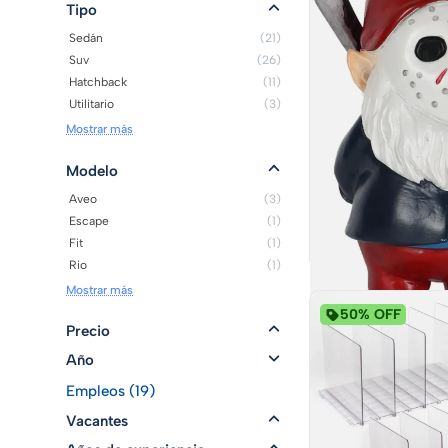
Tipo
Sedán
(21)
Suv
(26)
Hatchback
(11)
Utilitario
(3)
Mostrar más
Modelo
Aveo
(3)
Escape
(1)
Fit
(1)
Rio
(1)
Mostrar más
50% OFF
Precio
Año
Empleos (19)
Gnomo de decoraci
Vacantes
halloween para jard
escritorio
$113.5