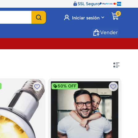
SSL Seguro
0
Iniciar sesión
Vender
F
50% OFF