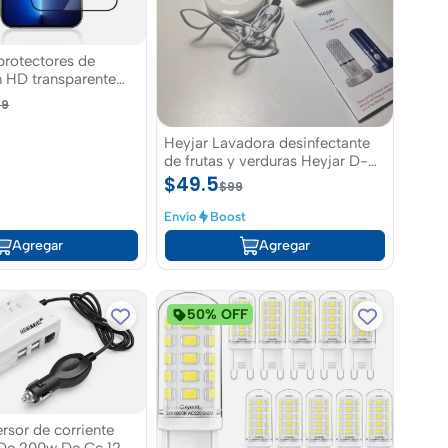
protectores de
n HD transparente
 13Pro max
99
Heyjar Lavadora desinfectante
de frutas y verduras Heyjar D-
812
$49.5
$99
Envío
Boost
Agregar
Agregar
50% OFF
rsor de corriente