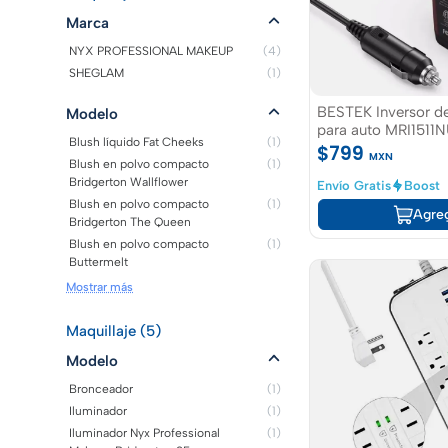
Marca
NYX PROFESSIONAL MAKEUP
(4)
SHEGLAM
(1)
BESTEK Inversor de
Modelo
para auto MRI1511
Blush líquido Fat Cheeks
(1)
$799
MXN
Blush en polvo compacto
(1)
Bridgerton Wallflower
Envío Gratis
Boost
Blush en polvo compacto
(1)
Agre
Bridgerton The Queen
Blush en polvo compacto
(1)
Buttermelt
Mostrar más
Maquillaje (5)
Modelo
Bronceador
(1)
Iluminador
(1)
Iluminador Nyx Professional
(1)