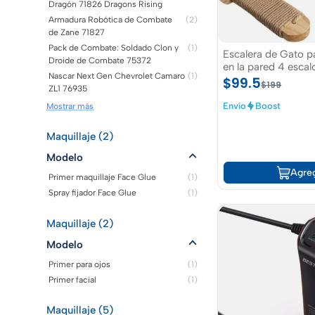
Dragón 71826 Dragons Rising
Armadura Robótica de Combate
(2)
de Zane 71827
Pack de Combate: Soldado Clon y
(1)
Escalera de Gato p
Droide de Combate 75372
en la pared 4 escal
Nascar Next Gen Chevrolet Camaro
(1)
$99.5
$199
ZL1 76935
Envío
Boost
Mostrar más
Maquillaje (2)
Modelo
Agre
Primer maquillaje Face Glue
(1)
Spray fijador Face Glue
(1)
Maquillaje (2)
Modelo
Primer para ojos
(1)
Primer facial
(1)
Maquillaje (5)