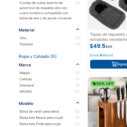
Fundas de cubre asiento de
(1)
automóvil de respaldo alto con
cuero sintético compatible con
bolsa de aire y de ajuste universal
Material
Tapas de repuesto
Otro
(1)
extraíbles resistent
andadera
$49.5
Poliester
(1)
$99
Envío
Boost
Ropa y Calzado (5)
Agre
Marca
Mappa
(1)
Celeyaz
(1)
50% OFF
Artesanal
(1)
KIPLING
(2)
Modelo
Bolsa de vestir para dama
(3)
Bolsa tote Beach para mujer
(1)
Bolsa tote Pride para mujer
(1)