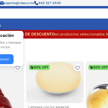
soporte@clasco.mx
442 327 6540
l
Hasta
50% DE DESCUENTO
en productos seleccionados
icación
stos y tiempos
vicios.
postal
50% OFF
50% OF
Lampara con luz especial