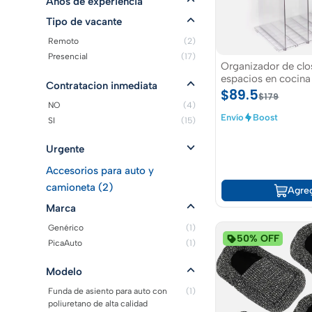
$227
Años de experiencia
Tipo de vacante
Envío
Boost
Agre
Remoto
(2)
Presencial
(17)
Organizador de closet y
espacios en cocina
Contratacion inmediata
color transparente
$89.5
$179
NO
(4)
Envío
Boost
SI
(15)
Urgente
Accesorios para auto y
camioneta (2)
Agre
Marca
Genérico
(1)
50% OFF
PicaAuto
(1)
Modelo
Funda de asiento para auto con
(1)
poliuretano de alta calidad