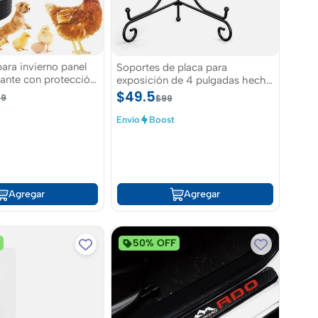
ara invierno panel
Soportes de placa para
iante con protección
exposición de 4 pulgadas hecho
ecalentamiento
de metal
$49.5
69
$99
Envío
Boost
Agregar
Agregar
F
50% OFF