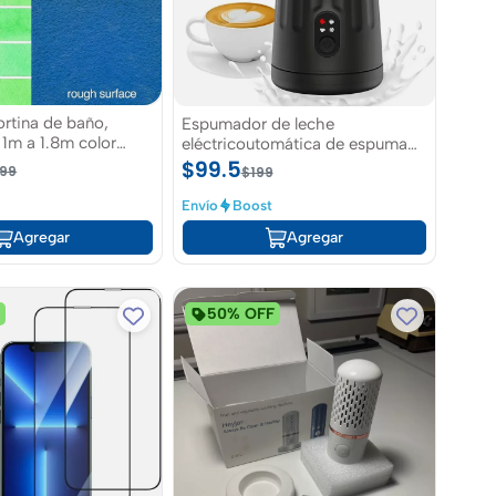
ortina de baño,
Espumador de leche
 1m a 1.8m color
eléctricoutomática de espuma
ble por tension sin
fría y cálida de 8.1 onzas
$99.5
99
$199
Envío
Boost
Agregar
Agregar
F
50% OFF