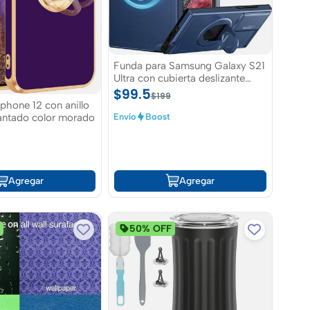
Funda para Samsung Galaxy S21
Ultra con cubierta deslizante
para lente de cámara
$99.5
$199
phone 12 con anillo
Envío
Boost
mantado color morado
Agregar
Agregar
F
50% OFF