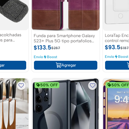
 acolchadas
LoraTap Enc
Funda para Smartphone Galaxy
es para
control remo
S23+ Plus 5G tipo portafolios
inalámbrico 
para Samsung S23 plus 5G
$93.5
$133.5
$187
$267
blanco de 
Envío
Boost
Envío
Boost
gar
Agregar
50% OFF
50% OF