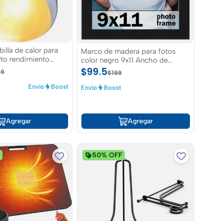
lla de calor para
Marco de madera para fotos
alto rendimiento
color negro 9x11 Ancho de
 luz natural
moldura de 0,75 pulgadas
$99.5
99
$199
Envío
Boost
Envío
Boost
Agregar
Agregar
F
50% OFF