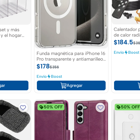
gar
Calentador p
 más
de calor rad
 y el hogar
contra sobr
$184.5
$3
Envío
Boost
Funda magnética para iPhone 16
Pro transparente y antiamarilleo
y resistente a los arañazos y
$178
$356
caidas
Envío
Boost
gar
Agregar
50% OFF
50% OF