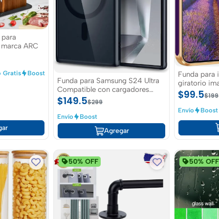
 para
a marca ARC
 Gratis
Boost
Funda para i
Funda para Samsung S24 Ultra
giratorio i
Compatible con cargadores
$99.5
$199
inalambricos marca ESR
$149.5
$299
Envío
Boost
Envío
Boost
gar
Agregar
50% OFF
50% OF