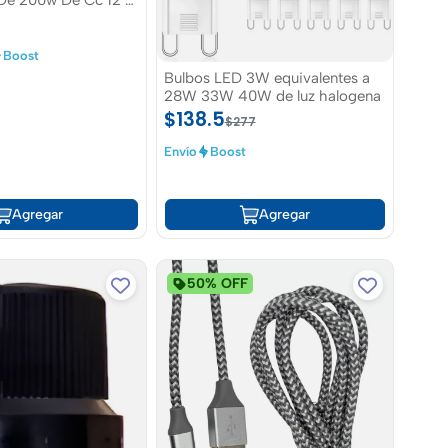
De 200w De Cc 12 V
Boost
Bulbos LED 3W equivalentes a
28W 33W 40W de luz halogena
$138.5
$277
Envío
Boost
Agregar
Agregar
50% OFF