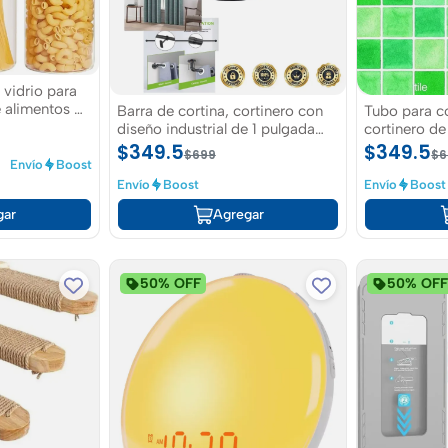
 vidrio para
 alimentos de
Barra de cortina, cortinero con
Tubo para c
diseño industrial de 1 pulgada
cortinero de
ajustable de 30 a 240 pulgadas
negro ajusta
$349.5
$349.5
$699
$6
clavos
Envío
Boost
Envío
Boost
Envío
Boost
gar
Agregar
50% OFF
50% OF