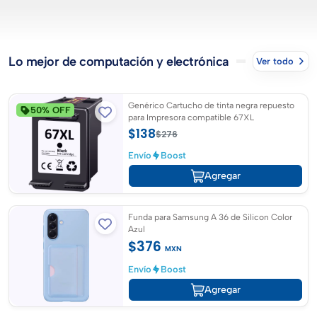
Lo mejor de
computación y electrónica
Ver todo
Genérico Cartucho de tinta negra repuesto
50% OFF
para Impresora compatible 67XL
$138
$276
Envío
Boost
Agregar
Funda para Samsung A 36 de Silicon Color
Azul
$376
MXN
Envío
Boost
Agregar